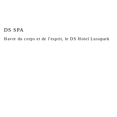
DS SPA
Havre du corps et de l'esprit, le DS Hotel Lusopark
Spa offre la possibilité d'effectuer des rituels de
bien-être contemporains dans un environnement à la
fois discret et élégant. La lumière du jour filtrée à
travers les immenses parois vitrées illumine tout
l'espace piscine intérieure chauffée.
VOIR PLUS