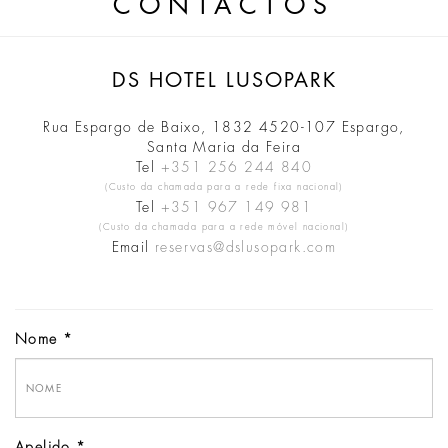
CONTACTOS
DS HOTEL LUSOPARK
Rua Espargo de Baixo, 1832 4520-107 Espargo,
Santa Maria da Feira
Tel
+351 256 244 840
(Custo da chamada para a rede fixa nacional)
Tel
+351 967 149 981
(Custo da chamada para a rede móvel nacional)
Email
reservas@dslusopark.com
Nome
Apelido