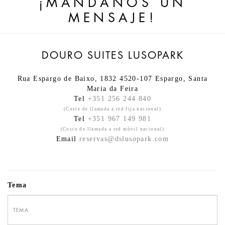
¡MANDANOS UN
MENSAJE!
DOURO SUITES LUSOPARK
Rua Espargo de Baixo, 1832 4520-107 Espargo, Santa
Maria da Feira
Tel
+351 256 244 840
(Coste de llamada a red fija nacional)
Tel
+351 967 149 981
(Costo de llamada a red móvil nacional)
Email
reservas@dslusopark.com
Tema