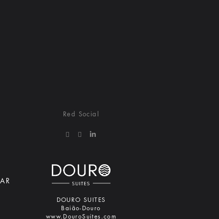
Red Social
https://www.dourosuites.com
https://www.dourosuites.com
https://www.dourosuites.com
IAR
DOURO SUITES
Baião-Douro
www.DouroSuites.com